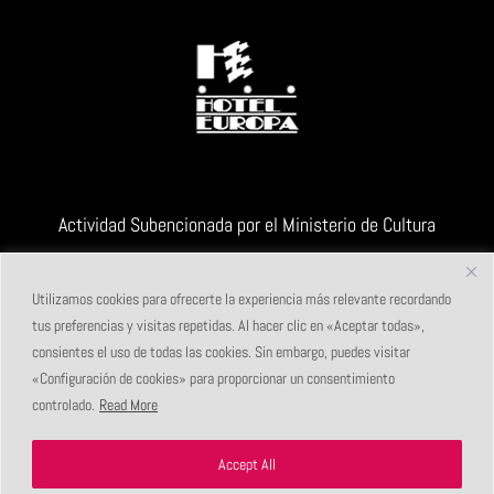
Actividad Subencionada por el Ministerio de Cultura
Utilizamos cookies para ofrecerte la experiencia más relevante recordando
tus preferencias y visitas repetidas. Al hacer clic en «Aceptar todas»,
consientes el uso de todas las cookies. Sin embargo, puedes visitar
«Configuración de cookies» para proporcionar un consentimiento
controlado.
Read More
Accept All
Maldito Festival de Videopoesía
|
Albacete (España)
|
info@malditofestival.com