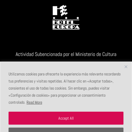
Actividad Subencionada por el Ministerio de Cultura
Utilizamos cookies para ofrecerte la experiencia más relevante recordando
tus preferencias y visitas repetidas. Al hacer clic en «Aceptar todas»,
consientes el uso de todas las cookies. Sin embargo, puedes visitar
«Configuración de cookies» para proporcionar un consentimiento
controlado.
Read More
Accept All
Maldito Festival de Videopoesía
|
Albacete (España)
|
info@malditofestival.com