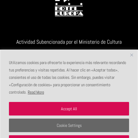
Actividad Subencionada por el Ministerio de Cultura
Utilizamos cookies para ofrecerte la experiencia más relevante recordando
tus preferencias y visitas repetidas. Al hacer clic en «Aceptar todas»,
consientes el uso de todas las cookies. Sin embargo, puedes visitar
«Configuración de cookies» para proporcionar un consentimiento
controlado.
Read More
Accept All
Maldito Festival de Videopoesía
|
Albacete (España)
|
info@malditofestival.com
Cookie Settings