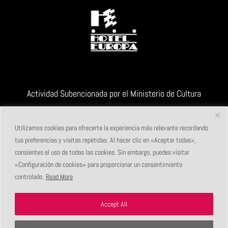
Actividad Subencionada por el Ministerio de Cultura
Utilizamos cookies para ofrecerte la experiencia más relevante recordando
tus preferencias y visitas repetidas. Al hacer clic en «Aceptar todas»,
consientes el uso de todas las cookies. Sin embargo, puedes visitar
«Configuración de cookies» para proporcionar un consentimiento
controlado.
Read More
Accept All
Maldito Festival de Videopoesía
|
Albacete (España)
|
info@malditofestival.com