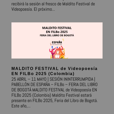
recibirá la sesión al fresco de Maldito Festival de
Videopoesía. El próximo...
MALDITO FESTIVAL de Videopoesía
EN FILBo 2025 (Colombia)
25 ABRIL – 11 MAYO | SESIÓN ININTERRUMPIDA |
PABELLÓN DE ESPAÑA – FILBo – FERIA DEL LIBRO
DE BOGOTÁ MALDITO FESTIVAL de Videopoesía EN
FILBo 2025 (Colombia) Maldito Festival estará
presente en FILBo 2025, Feria del Libro de Bogotá.
Este año,...