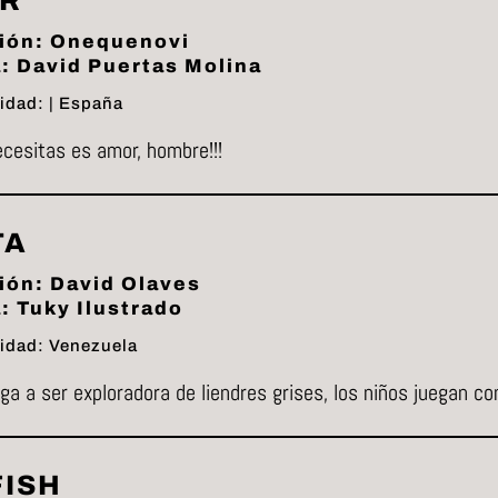
R
ión: Onequenovi
: David Puertas Molina
idad: | España
cesitas es amor, hombre!!!
TA
ión: David Olaves
: Tuky Ilustrado
idad: Venezuela
ga a ser exploradora de liendres grises, los niños juegan co
FISH