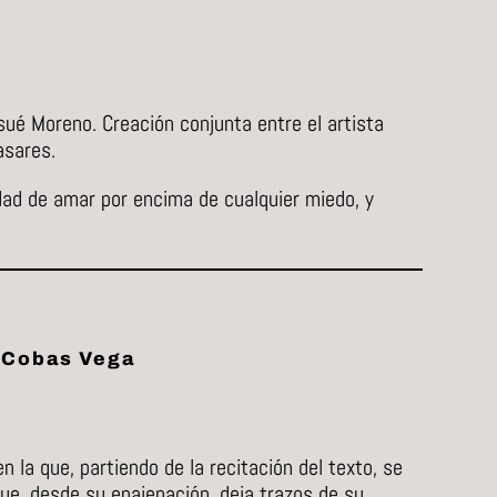
ué Moreno. Creación conjunta entre el artista
asares.
dad de amar por encima de cualquier miedo, y
s Cobas Vega
 la que, partiendo de la recitación del texto, se
 que, desde su enajenación, deja trazos de su