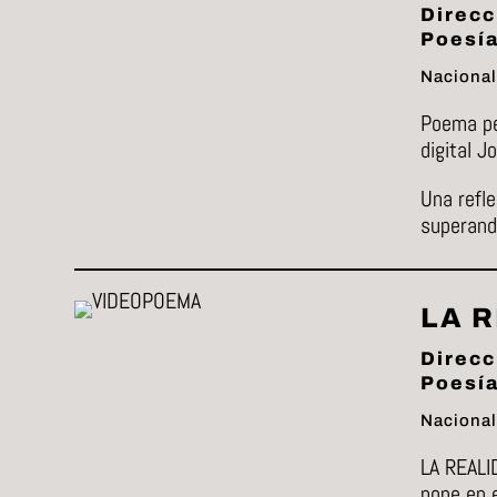
Direcc
Poesí
Nacional
Poema pe
digital J
Una refle
superand
LA 
Direcc
Poesía
Nacional
LA REALID
pone en e