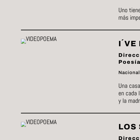
Uno tiene
más imper
I´VE
Direcc
Poesía
Nacional
Una casa
en cada l
y la madr
LOS 
Direcc