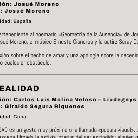
ión: Josué Moreno
a: Josué Moreno
idad: España
rteneciente al poemario «Geometría de la Ausencia» de Jos
osué Moreno, el músico Ernesto Cisneros y la actirz Saray C
xión sobre el hecho de amar y una apología sobre la necesi
o cualquier obstáculo.
REALIDAD
ión: Carlos Luis Molina Veloso – Liudegny
: Giraldo Segura Riquenes
idad: Cuba
AD es un gesto muy próximo a la llamada «poesía visual», en
scena filmada la asfixia interior del ser escindido; alguien